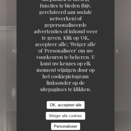
functies te bieden (bijv.
gerelateerd aan sociale
netwerken) of
gepersonaliseerde
advertenties of inhoud weer
te geven. Klik op 'OK,
accepteer alle', 'Weiger alle'
of 'Personaliseer' om uw
RESTAURANT TRADITIONNEL
20 RUE DES
FOSSÉS SAINT-BERNARD 75005 PARIS
voorkeuren te beheren. U
kunt uw keuzes op elk
moment wijzigen door op
het cookiepictogram
linksonder op de
sitepagina's te klikken.
OK, accepteer alle
Weiger alle cookies
Personaliseer