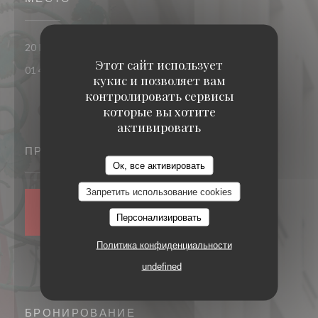
((открывается в но
20 Rue des Fossés Saint-Bernard 75005 PARIS
Этот сайт использует
01 43 54 99 37
кукис и позволяет вам
контролировать сервисы
которые вы хотите
активировать
ПРИСОЕДИНЯЙТЕСЬ К НАМ
Ок, все активировать
Запретить использование cookies
НОВОСТНАЯ
Персонализировать
РАССЫЛКА
Политика конфиденциальности
undefined
БРОНИРОВАНИЕ