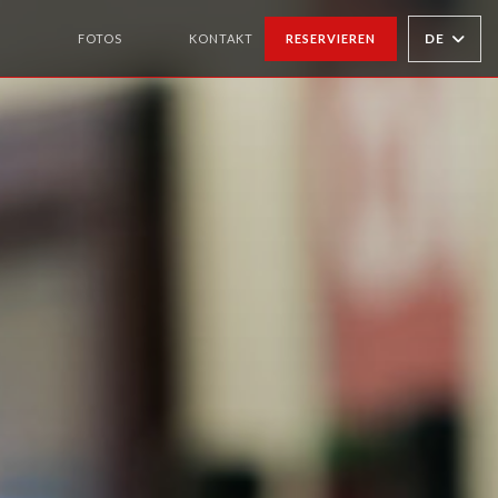
DE
FOTOS
KONTAKT
RESERVIEREN
((ÖFFNET EIN NEUES FENSTER))
((ÖFFNET EIN NEUES FENSTER))