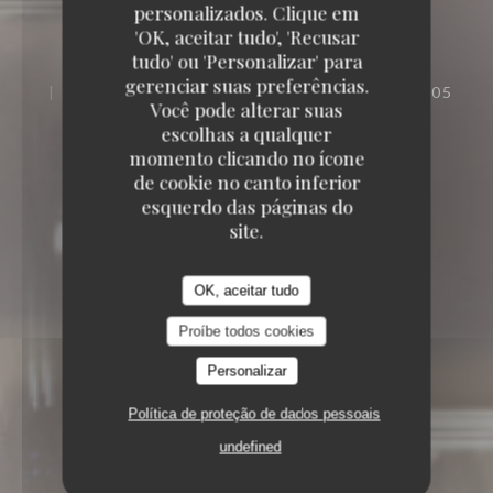
personalizados. Clique em
'OK, aceitar tudo', 'Recusar
tudo' ou 'Personalizar' para
gerenciar suas preferências.
20 RUE DES FOSSÉS SAINT-BERNARD 75005
Você pode alterar suas
PARIS
escolhas a qualquer
momento clicando no ícone
de cookie no canto inferior
esquerdo das páginas do
site.
OK, aceitar tudo
Proíbe todos cookies
Personalizar
Política de proteção de dados pessoais
undefined